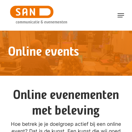
Skip
to
Menu
main
content
Online events
Online evenementen
met beleving
Hoe betrek je je doelgroep actief bij een online
event? Dat is de kunst. Een kunst die wij goed