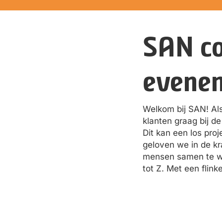
SAN c
evenem
Welkom bij SAN! Al
klanten graag bij d
Dit kan een los pro
geloven we in de kr
mensen samen te we
tot Z. Met een flin