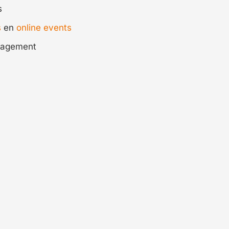
s
s
en
online events
nagement