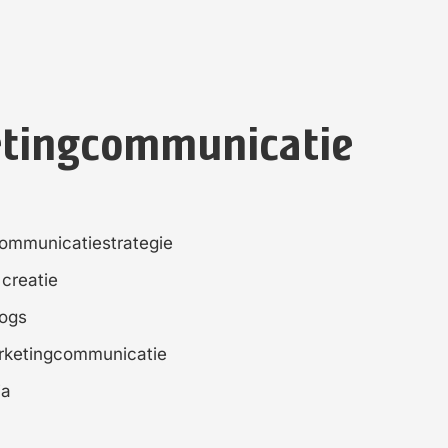
tingcommunicatie
ommunicatiestrategie
creatie
logs
arketingcommunicatie
ia