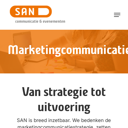
Skip
to
Menu
main
content
Marketingcommunicati
Van strategie tot
uitvoering
SAN is breed inzetbaar. We bedenken de
marketingcommunicatiestrategie, zetten