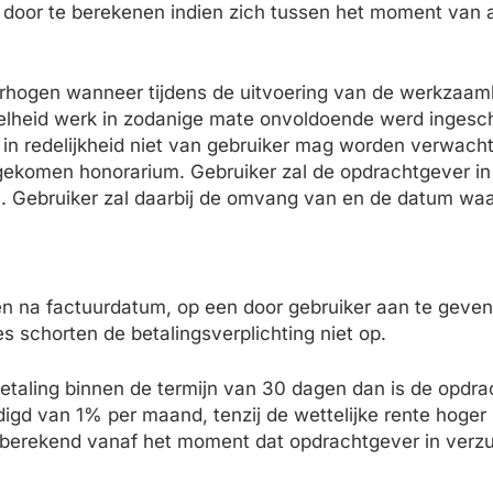
en door te berekenen indien zich tussen het moment van 
hogen wanneer tijdens de uitvoering van de werkzaamhe
eid werk in zodanige mate onvoldoende werd ingeschat
dat in redelijkheid niet van gebruiker mag worden ver
ngekomen honorarium. Gebruiker zal de opdrachtgever in
len. Gebruiker zal daarbij de omvang van en de datum wa
n na factuurdatum, op een door gebruiker aan te geven 
 schorten de betalingsverplichting niet op.
e betaling binnen de termijn van 30 dagen dan is de opd
gd van 1% per maand, tenzij de wettelijke rente hoger is
 berekend vanaf het moment dat opdrachtgever in verz