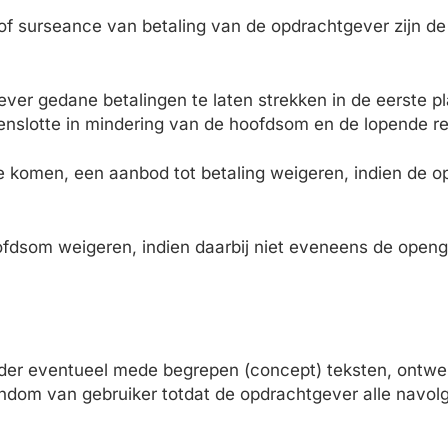
ag of surseance van betaling van de opdrachtgever zijn d
ever gedane betalingen te laten strekken in de eerste p
enslotte in mindering van de hoofdsom en de lopende re
te komen, een aanbod tot betaling weigeren, indien de 
oofdsom weigeren, indien daarbij niet eveneens de open
nder eventueel mede begrepen (concept) teksten, ontwer
endom van gebruiker totdat de opdrachtgever alle navolg